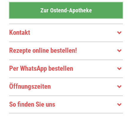
KOPFSCHMERZTABLETTEN
Zur Ostend-Apotheke
HOMÖOPATHIE
Kontakt
MITTEL GEGEN SODBRENNEN
Rezepte online bestellen!
VITAMINE
VERDAUUNG
Per WhatsApp bestellen
LIEFERSERVICE
Öffnungszeiten
ONLINE BESTELLEN
So finden Sie uns
EIGENKOSMETIK
SCHWALBANGER TALER