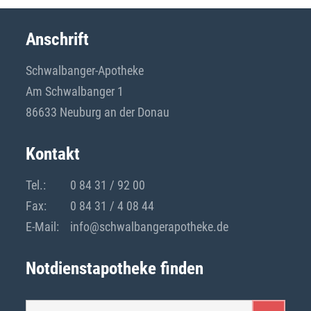
ANGEBOTE
Anschrift
Schwalbanger-Apotheke
Social Media
Am Schwalbanger 1
86633 Neuburg an der Donau
FACEBOOK
INSTAGRAM
Kontakt
Tel.:
0 84 31 / 92 00
Fax:
0 84 31 / 4 08 44
E-Mail:
info@schwalbangerapotheke.de
Notdienstapotheke finden