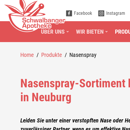
ÜBER UNS
Facebook
Instagram
WIR BIETEN
ÜBER UNS
WIR BIETEN
PROD
PRODUKTE
NASENSPRAY
Home
/
Produkte
/
Nasenspray
AUGENTROPFEN
Nasenspray-Sortiment 
SCHMERZMITTEL
in Neuburg
HUSTENSAFT
KOPFSCHMERZTABLETTEN
Leiden Sie unter einer verstopften Nase oder 
HOMÖOPATHIE
zuverlässiger Partner, wenn es um effektive Na