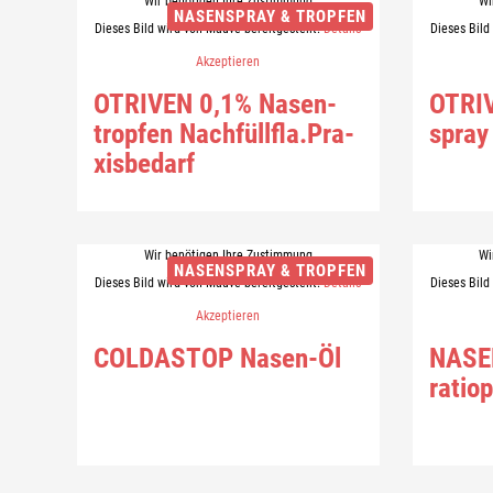
Wir benötigen Ihre Zustimmung
Wi
NASENSPRAY & TROPFEN
Dieses Bild wird von Mauve bereitgestellt.
Details
Dieses Bild
Akzeptieren
OTRI­VEN 0,1% Na­sen­
OTRI­
trop­fen Nach­füll­f­la.Pra­
spray
xis­be­darf
Wir benötigen Ihre Zustimmung
Wi
NASENSPRAY & TROPFEN
Dieses Bild wird von Mauve bereitgestellt.
Details
Dieses Bild
Akzeptieren
COLD­A­STOP Nasen-​Öl
NASE
ratio