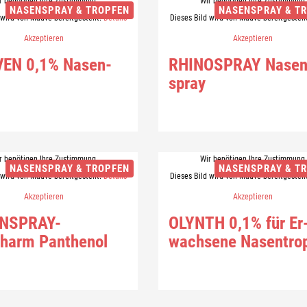
r benötigen Ihre Zustimmung
Wir benötigen Ihre Zustimmung
NASENSPRAY & TROPFEN
NASENSPRAY & T
 wird von Mauve bereitgestellt.
Details
Dieses Bild wird von Mauve bereitgestell
Akzeptieren
Akzeptieren
VEN 0,1% Na­sen­
RHI­NO­SPRAY Na­sen
spray
r benötigen Ihre Zustimmung
Wir benötigen Ihre Zustimmung
NASENSPRAY & TROPFEN
NASENSPRAY & T
 wird von Mauve bereitgestellt.
Details
Dieses Bild wird von Mauve bereitgestell
Akzeptieren
Akzeptieren
NSPRAY-​
OLYNTH 0,1% für Er
pharm Pan­the­nol
wach­se­ne Na­sen­tro