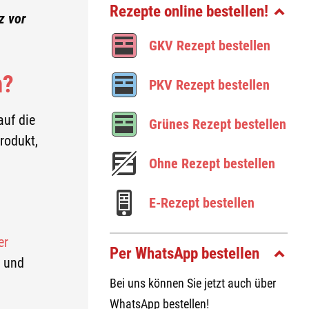
Rezepte online bestellen!
z vor
GKV Re­zept be­stel­len
n?
PKV Re­zept be­stel­len
auf die
Grü­nes Re­zept be­stel­len
rodukt,
Ohne Re­zept be­stel­len
E-​Rezept be­stel­len
er
Per WhatsApp bestellen
t und
Bei uns können Sie jetzt auch über
WhatsApp bestellen!