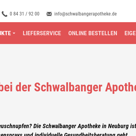
0 84 31 / 92 00
info@schwalbangerapotheke.de
UKTE
LIEFERSERVICE
ONLINE BESTELLEN
EIG
bei der Schwalbanger Apoth
Heuschnupfen? Die Schwalbanger Apotheke in Neuburg ist
sensprays und individuelle Gesundheitsberatung geht.