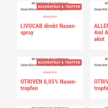
Wir benötigen Ihre Zustimmung
Wi
NASENSPRAY & TROPFEN
Dieses Bild wird von Mauve bereitgestellt.
Details
Dieses Bild
Akzeptieren
LI­VO­CAB di­rekt Na­sen­
ALL­E
spray
4ml A
akut
Wir benötigen Ihre Zustimmung
Wi
NASENSPRAY & TROPFEN
Dieses Bild wird von Mauve bereitgestellt.
Details
Dieses Bild
Akzeptieren
OTRI­VEN 0,05% Na­sen­
OTRI­
trop­fen
trop­f