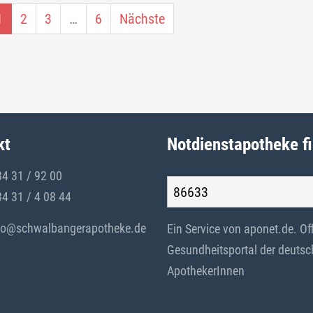
(current)
1
2
3
…
6
Nächste
kt
Notdienstapotheke f
84 31 / 92 00
84 31 / 4 08 44
fo@schwalbangerapotheke.de
Ein Service von
aponet.de
. Of
Gesundheitsportal der deuts
ApothekerInnen