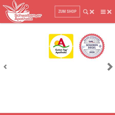
ZUM SHOP
ÜBER UNS
WIR BIETEN
PRODUKTE
LIEFERSERVICE
ONLINE BESTELLEN
EIGENKOSMETIK
SCHWALBANGER TALER