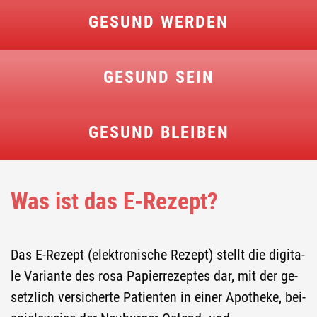
ANGEBOTE
GESUND WERDEN
Social Media
GESUND SEIN
FACEBOOK
GESUND BLEIBEN
INSTAGRAM
Was ist das E-Rezept?
Das E-​Rezept (elek­tro­ni­sche Re­zept) stellt die di­gi­ta­
le Va­ri­an­te des rosa Pa­pier­re­zep­tes dar, mit der ge­
setz­lich ver­si­cher­te Pa­ti­en­ten in einer Apo­the­ke, bei­