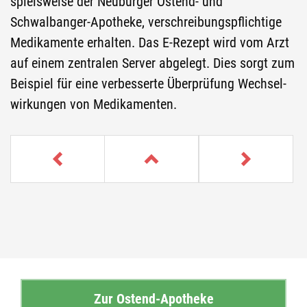
spiels­wei­se der Neu­bur­ger Ostend-​ und
Schwalbanger-​Apotheke, ver­schrei­bungs­pflich­ti­ge
Me­di­ka­men­te er­hal­ten. Das E-​Rezept wird vom Arzt
auf einem zen­tra­len Ser­ver ab­ge­legt. Dies sorgt zum
Bei­spiel für eine ver­bes­ser­te Über­prü­fung Wech­sel­
wir­kun­gen von Me­di­ka­men­ten.
Zur Ostend-Apotheke